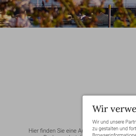
Wir verwe
W
Wir und unsere Part
zu gestalten und fo
Hier finden Sie eine Auflistung unserer wu
Browserinformationen