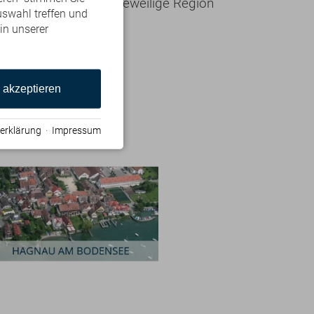
formationen über die jeweilige Region
uswahl treffen und
 in unserer
e akzeptieren
erklärung
·
Impressum