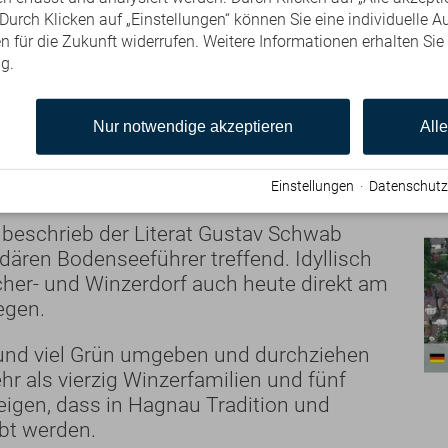
erhalb der Bilder erhalten Sie immer etwas weitere In
urch Klicken auf „Einstellungen“ können Sie eine individuelle A
en für die Zukunft widerrufen. Weitere Informationen erhalten Sie
g.
Nur notwendige akzeptieren
All
m Bodensee
Einstellungen
·
Datenschutz
 beschrieb der Literat Gustav Schwab
ären Bodenseeführer treffend. Idyllisch
scher- und Winzerdorf auch heute direkt am
egen.
und viel Grün umgeben und durchziehen
r als vierzig Winzerfamilien und fünf
igen, dass in Hagnau Tradition und
bt werden.