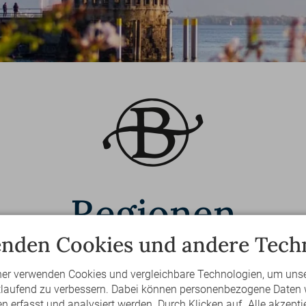
Regionen
nden Cookies und andere Tech
ÄHLEN SIE IHRE PERFEKTE URLAUBS-REGI
ner verwenden Cookies und vergleichbare Technologien, um uns
rtlaufend zu verbessern. Dabei können personenbezogene Daten 
nderschönen Regionen am Bodensee. Mit Klick auf das Bi
 erfasst und analysiert werden. Durch Klicken auf „Alle akzepti