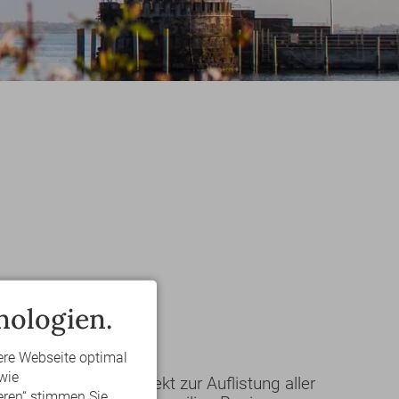
nologien.
ON
ere Webseite optimal
wie
ld gelangen Sie direkt zur Auflistung aller
eren“ stimmen Sie