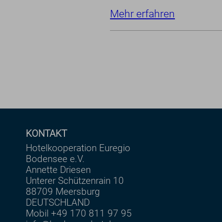
Mehr erfahren
KONTAKT
Hotelkooperation Euregio
Bodensee e.V.
Annette Driesen
Unterer Schützenrain 10
88709 Meersburg
DEUTSCHLAND
Mobil
+49 170 811 97 95