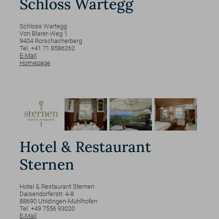
Schloss Wartegg
Schloss Wartegg
Von Blarer-Weg
1
9404
Rorschacherberg
Tel. +41 71 8586262
E-Mail
Homepage
Hotel & Restaurant
Sternen
Hotel & Restaurant Sternen
Daisendorferstr.
4-8
88690
Uhldingen-Mühlhofen
Tel. +49 7556 93020
E-Mail