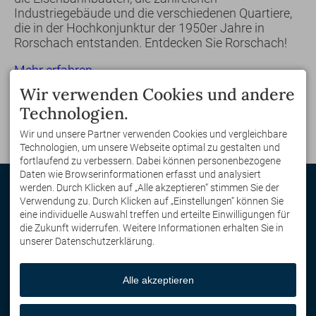
Industriegebäude und die verschiedenen Quartiere,
die in der Hochkonjunktur der 1950er Jahre in
Rorschach entstanden. Entdecken Sie Rorschach!
Mehr erfahren
Wir verwenden Cookies und andere
Technologien.
Wir und unsere Partner verwenden Cookies und vergleichbare
Technologien, um unsere Webseite optimal zu gestalten und
fortlaufend zu verbessern. Dabei können personenbezogene
Daten wie Browserinformationen erfasst und analysiert
KONTAKT
werden. Durch Klicken auf „Alle akzeptieren“ stimmen Sie der
Hotelkooperation Euregio
Verwendung zu. Durch Klicken auf „Einstellungen“ können Sie
Bodensee e.V.
eine individuelle Auswahl treffen und erteilte Einwilligungen für
Annette Driesen
die Zukunft widerrufen. Weitere Informationen erhalten Sie in
Unterer Schützenrain 10
unserer Datenschutzerklärung.
88709 Meersburg
DEUTSCHLAND
Mobil
+49 170 811 97 95
Alle akzeptieren
info@bodenseehotels.com